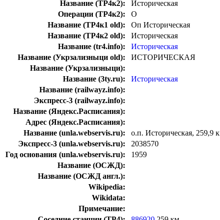
Название (ТР4к2):
Историческая
Операции (ТР4к2):
О
Название (ТР4к1 old):
Оп Историческая
Название (ТР4к2 old):
Историческая
Название (tr4.info):
Историческая
Название (Укрзализныци old):
ИСТОРИЧЕСКАЯ
Название (Укрзализныци):
Название (3ty.ru):
Историческая
Название (railwayz.info):
Экспресс-3 (railwayz.info):
Название (Яндекс.Расписания):
Адрес (Яндекс.Расписания):
Название (unla.webservis.ru):
о.п. Историческая, 259,9 
Экспресс-3 (unla.webservis.ru):
2038570
Год основания (unla.webservis.ru):
1959
Название (ОСЖД):
Название (ОСЖД англ.):
Wikipedia:
Wikidata:
Примечание:
Соседние станции (ТР4):
886920
259 км