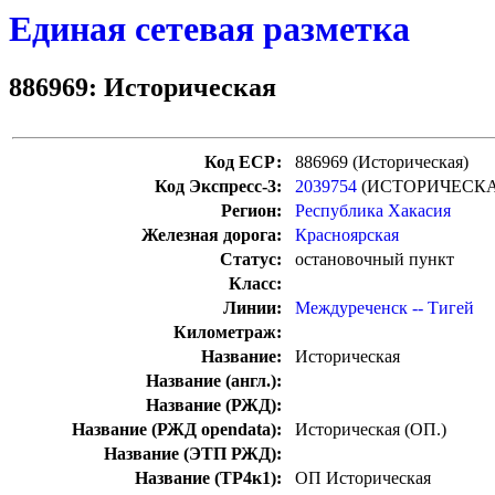
Единая сетевая разметка
886969: Историческая
Код ЕСР:
886969 (Историческая)
Код Экспресс-3:
2039754
(ИСТОРИЧЕСКА
Регион:
Республика Хакасия
Железная дорога:
Красноярская
Статус:
остановочный пункт
Класс:
Линии:
Междуреченск -- Тигей
Километраж:
Название:
Историческая
Название (англ.):
Название (РЖД):
Название (РЖД opendata):
Историческая (ОП.)
Название (ЭТП РЖД):
Название (ТР4к1):
ОП Историческая