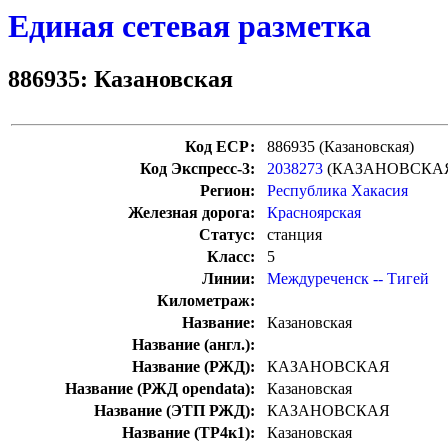
Единая сетевая разметка
886935: Казановская
Код ЕСР:
886935 (Казановская)
Код Экспресс-3:
2038273
(КАЗАНОВСКА
Регион:
Республика Хакасия
Железная дорога:
Красноярская
Статус:
станция
Класс:
5
Линии:
Междуреченск -- Тигей
Километраж:
Название:
Казановская
Название (англ.):
Название (РЖД):
КАЗАНОВСКАЯ
Название (РЖД opendata):
Казановская
Название (ЭТП РЖД):
КАЗАНОВСКАЯ
Название (ТР4к1):
Казановская