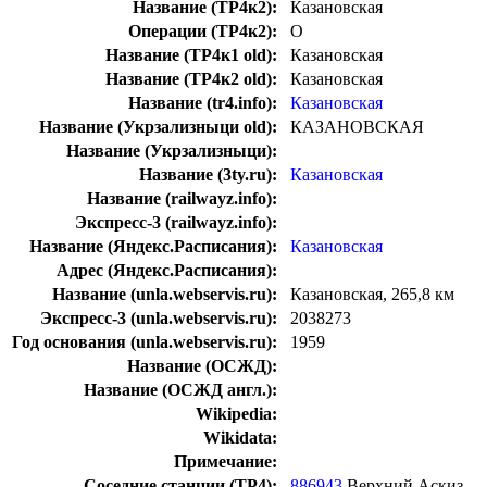
Название (ТР4к2):
Казановская
Операции (ТР4к2):
О
Название (ТР4к1 old):
Казановская
Название (ТР4к2 old):
Казановская
Название (tr4.info):
Казановская
Название (Укрзализныци old):
КАЗАНОВСКАЯ
Название (Укрзализныци):
Название (3ty.ru):
Казановская
Название (railwayz.info):
Экспресс-3 (railwayz.info):
Название (Яндекс.Расписания):
Казановская
Адрес (Яндекс.Расписания):
Название (unla.webservis.ru):
Казановская, 265,8 км
Экспресс-3 (unla.webservis.ru):
2038273
Год основания (unla.webservis.ru):
1959
Название (ОСЖД):
Название (ОСЖД англ.):
Wikipedia:
Wikidata:
Примечание:
Соседние станции (ТР4):
886943
Верхний Аскиз