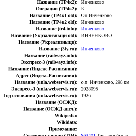
Название (ТР4к2):
Инченково
Операции (ТР4к2):
Б
Название (ТР4к1 old):
Оп Инченково
Название (ТР4к2 old):
Инченково
Название (tr4.info):
Инченково
Название (Укрзализныци old):
ИНЧЕНКОВО
Название (Укрзализныци):
Название (3ty.ru):
Инченково
Название (railwayz.info):
Экспресс-3 (railwayz.info):
Название (Яндекс.Расписания):
Адрес (Яндекс.Расписания):
Название (unla.webservis.ru):
о.п. Инченково, 298 км
Экспресс-3 (unla.webservis.ru):
2028095
Год основания (unla.webservis.ru):
1926
Название (ОСЖД):
Название (ОСЖД англ.):
Wikipedia:
Wikidata:
Примечание:
Соседние станции (ТР4):
863401
Трудармейская