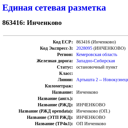
Единая сетевая разметка
863416: Инченково
Код ЕСР:
863416 (Инченково)
Код Экспресс-3:
2028095
(ИНЧЕНКОВО)
Регион:
Кемеровская область
Железная дорога:
Западно-Сибирская
Статус:
остановочный пункт
Класс:
Линии:
Артышта 2 -- Новокузне
Километраж:
Название:
Инченково
Название (англ.):
Название (РЖД):
ИНЧЕНКОВО
Название (РЖД opendata):
Инченково (ОП.)
Название (ЭТП РЖД):
ИНЧЕНКОВО
Название (ТР4к1):
ОП Инченково