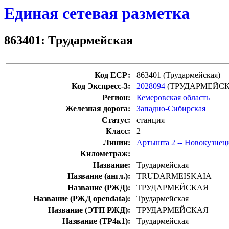
Единая сетевая разметка
863401: Трудармейская
Код ЕСР:
863401 (Трудармейская)
Код Экспресс-3:
2028094
(ТРУДАРМЕЙСК
Регион:
Кемеровская область
Железная дорога:
Западно-Сибирская
Статус:
станция
Класс:
2
Линии:
Артышта 2 -- Новокузне
Километраж:
Название:
Трудармейская
Название (англ.):
TRUDARMEISKAIA
Название (РЖД):
ТРУДАРМЕЙСКАЯ
Название (РЖД opendata):
Трудармейская
Название (ЭТП РЖД):
ТРУДАРМЕЙСКАЯ
Название (ТР4к1):
Трудармейская