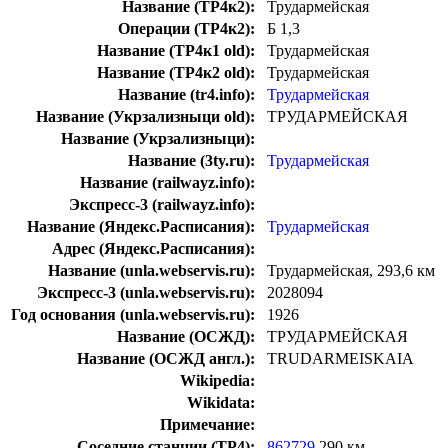
Название (ТР4к2):
Трудармейская
Операции (ТР4к2):
Б 1,3
Название (ТР4к1 old):
Трудармейская
Название (ТР4к2 old):
Трудармейская
Название (tr4.info):
Трудармейская
Название (Укрзализныци old):
ТРУДАРМЕЙСКАЯ
Название (Укрзализныци):
Название (3ty.ru):
Трудармейская
Название (railwayz.info):
Экспресс-3 (railwayz.info):
Название (Яндекс.Расписания):
Трудармейская
Адрес (Яндекс.Расписания):
Название (unla.webservis.ru):
Трудармейская, 293,6 км
Экспресс-3 (unla.webservis.ru):
2028094
Год основания (unla.webservis.ru):
1926
Название (ОСЖД):
ТРУДАРМЕЙСКАЯ
Название (ОСЖД англ.):
TRUDARMEISKAIA
Wikipedia:
Wikidata:
Примечание:
Соседние станции (ТР4):
862729
290 км