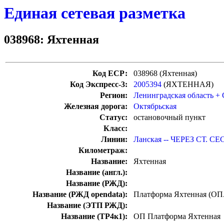
Единая сетевая разметка
038968: Яхтенная
Код ЕСР:
038968 (Яхтенная)
Код Экспресс-3:
2005394
(ЯХТЕННАЯ)
Регион:
Ленинградская область +
Железная дорога:
Октябрьская
Статус:
остановочный пункт
Класс:
Линии:
Ланская -- ЧЕРЕЗ СТ. СЕ
Километраж:
Название:
Яхтенная
Название (англ.):
Название (РЖД):
Название (РЖД opendata):
Платформа Яхтенная (ОП.
Название (ЭТП РЖД):
Название (ТР4к1):
ОП Платформа Яхтенная