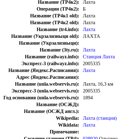
Название (ТР4к2):
Лахта
Операции (ТР4к2):
Б
Название (ТР4к1 old):
Лахта
Название (ТР4к2 old):
Лахта
Название (tr4.info):
Лахта
Название (Укрзализныци old):
ЛАХТА
Название (Укрзализныци):
Название (3ty.ru):
Лахта
Название (railwayz.info):
Станция Лахта
Экспресс-3 (railwayz.info):
2005335
Название (Яндекс.Расписания):
Лахта
Адрес (Яндекс.Расписания):
Название (unla.webservis.ru):
Лахта, 16,3 км
Экспресс-3 (unla.webservis.ru):
2005335
Год основания (unla.webservis.ru):
1894
Название (ОСЖД):
Название (ОСЖД англ.):
Wikipedia:
Лахта (станция)
Wikidata:
Лахта
Примечание:
Соседние станции (ТР4):
038920
Ольгино