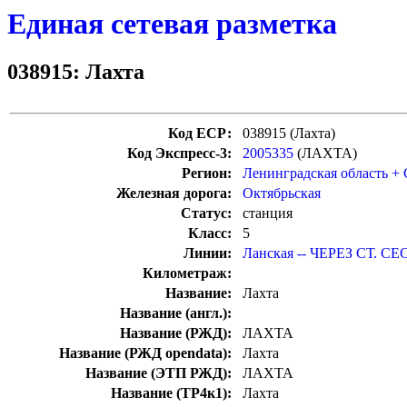
Единая сетевая разметка
038915: Лахта
Код ЕСР:
038915 (Лахта)
Код Экспресс-3:
2005335
(ЛАХТА)
Регион:
Ленинградская область +
Железная дорога:
Октябрьская
Статус:
станция
Класс:
5
Линии:
Ланская -- ЧЕРЕЗ СТ. СЕ
Километраж:
Название:
Лахта
Название (англ.):
Название (РЖД):
ЛАХТА
Название (РЖД opendata):
Лахта
Название (ЭТП РЖД):
ЛАХТА
Название (ТР4к1):
Лахта