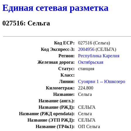
Единая сетевая разметка
027516: Сельга
Код ЕСР:
027516 (Сельга)
Код Экспресс-3:
2004956
(СЕЛЬГА)
Регион:
Республика Карелия
Железная дорога:
Октябрьская
Статус:
станция
Класс:
Линии:
Суоярви 1 -- Юшкозеро
Километраж:
224.800
Название:
Сельга
Название (англ.):
Название (РЖД):
СЕЛЬГА
Название (РЖД opendata):
Сельга
Название (ЭТП РЖД):
СЕЛЬГА
Название (ТР4к1):
ОП Сельга