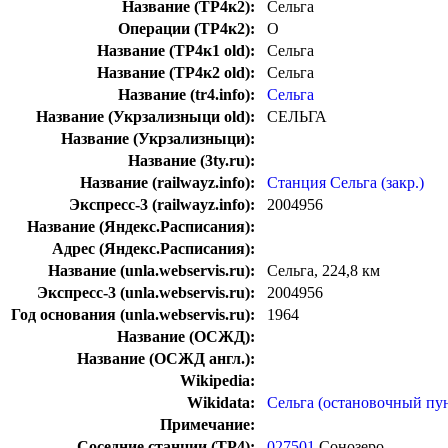
Название (ТР4к2):
Сельга
Операции (ТР4к2):
О
Название (ТР4к1 old):
Сельга
Название (ТР4к2 old):
Сельга
Название (tr4.info):
Сельга
Название (Укрзализныци old):
СЕЛЬГА
Название (Укрзализныци):
Название (3ty.ru):
Название (railwayz.info):
Станция Сельга (закр.)
Экспресс-3 (railwayz.info):
2004956
Название (Яндекс.Расписания):
Адрес (Яндекс.Расписания):
Название (unla.webservis.ru):
Сельга, 224,8 км
Экспресс-3 (unla.webservis.ru):
2004956
Год основания (unla.webservis.ru):
1964
Название (ОСЖД):
Название (ОСЖД англ.):
Wikipedia:
Wikidata:
Сельга (остановочный пу
Примечание:
Соседние станции (ТР4):
027501
Сонозеро