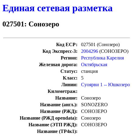
Единая сетевая разметка
027501: Сонозеро
Код ЕСР:
027501 (Сонозеро)
Код Экспресс-3:
2004296
(СОНОЗЕРО)
Регион:
Республика Карелия
Железная дорога:
Октябрьская
Статус:
станция
Класс:
5
Линии:
Суоярви 1 -- Юшкозеро
Километраж:
Название:
Сонозеро
Название (англ.):
SONOZERO
Название (РЖД):
СОНОЗЕРО
Название (РЖД opendata):
Сонозеро
Название (ЭТП РЖД):
СОНОЗЕРО
Название (ТР4к1):