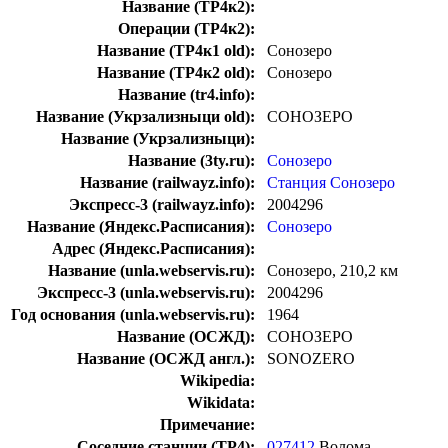
Название (ТР4к2):
Операции (ТР4к2):
Название (ТР4к1 old):
Сонозеро
Название (ТР4к2 old):
Сонозеро
Название (tr4.info):
Название (Укрзализныци old):
СОНОЗЕРО
Название (Укрзализныци):
Название (3ty.ru):
Сонозеро
Название (railwayz.info):
Станция Сонозеро
Экспресс-3 (railwayz.info):
2004296
Название (Яндекс.Расписания):
Сонозеро
Адрес (Яндекс.Расписания):
Название (unla.webservis.ru):
Сонозеро, 210,2 км
Экспресс-3 (unla.webservis.ru):
2004296
Год основания (unla.webservis.ru):
1964
Название (ОСЖД):
СОНОЗЕРО
Название (ОСЖД англ.):
SONOZERO
Wikipedia:
Wikidata:
Примечание:
Соседние станции (ТР4):
027412
Волома