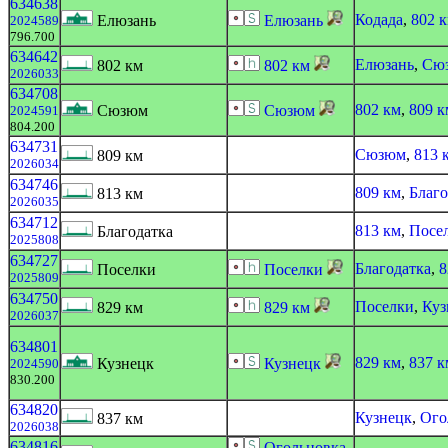
634638
Кодада
,
802 
Елюзань
Елюзань
2024589
796.700
634642
Елюзань
,
Сю
802 км
802 км
2026033
634708
802 км
,
809 к
Сюзюм
Сюзюм
2024591
804.200
634731
Сюзюм
,
813 
809 км
2026034
634746
809 км
,
Благо
813 км
2026035
634712
813 км
,
Посе
Благодатка
2025808
634727
Благодатка
,
8
Поселки
Поселки
2025809
634750
Поселки
,
Куз
829 км
829 км
2026037
634801
829 км
,
837 к
Кузнецк
Кузнецк
2024590
830.200
634820
Кузнецк
,
Ого
837 км
2026038
634816
Огольцовка