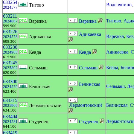
633254
Воденяпино
,
Титово
2024577
633211
Титово
,
Адик
Варежка
Варежка
2024887
599.900
633226
Адикаевка
Варежка
,
Кев
Адикаевка
2024578
608.300
633230
Адикаевка
,
С
Кевда
Кевда
2024905
615.900
633245
Кевда
,
Белин
Сельмаш
Сельмаш
2025802
620.000
633300
Белинская
Сельмаш
,
Ле
Белинская
2024579
623.400
633315
Лермонтовский
Белинская
,
С
Лермонтовский
2025900
634.100
633404
Лермонтовск
Студенец
Студенец
2024581
644.100
633419