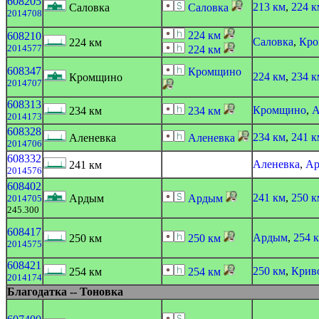
608205
213 км
,
224 к
Саловка
Саловка
2014708
224 км
608210
Саловка
,
Кр
224 км
2014577
224 км
608347
Кромщино
224 км
,
234 к
Кромщино
2014707
608313
Кромщино
,
А
234 км
234 км
2014173
608328
234 км
,
241 к
Аленевка
Аленевка
2014706
608332
Аленевка
,
А
241 км
2014576
608402
241 км
,
250 к
Ардым
Ардым
2014705
245.300
608417
Ардым
,
254 
250 км
250 км
2014575
608421
250 км
,
Крив
254 км
254 км
2014174
Благодатка -- Тоновка