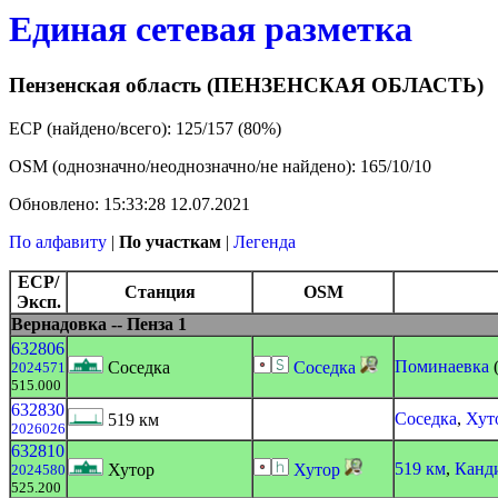
Единая сетевая разметка
Пензенская область (ПЕНЗЕНСКАЯ ОБЛАСТЬ)
ЕСР (найдено/всего): 125/157 (80%)
OSM (однозначно/неоднозначно/не найдено): 165/10/10
Обновлено: 15:33:28 12.07.2021
По алфавиту
|
По участкам
|
Легенда
ЕСР/
Станция
OSM
Эксп.
Вернадовка -- Пенза 1
632806
Поминаевка
(
Соседка
Соседка
2024571
515.000
632830
Соседка
,
Хут
519 км
2026026
632810
519 км
,
Канд
Хутор
Хутор
2024580
525.200