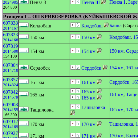
Пенза 1
,
Зар
Пенза 3
Пенза III
2024985
264.800
Ртищево 1 -- ОП КРИВОЗЕРОВКА (КУЙБЫШЕВСКОЙ Ж.Д.)
607838
Байка
(Сарато
Колдобаш
Колдобаш
2014167
607823
Колдобаш
,
15
150 км
150 км
2014168
607819
150 км
,
Серд
154 км
154 км
2014580
154.100
607804
154 км
,
161 к
Сердобск
Сердобск
2014710
607857
Сердобск
,
16
161 км
161 км
2014824
165 км
607842
161 км
,
Тащи
165 км
2014579
165 км
607908
Тащиловка
165 км
,
170 к
Тащиловка
2014155
166.300
607912
Тащиловка
,
1
170 км
170 км
2014169
607927
170 км
,
Балт
171 км
171 км