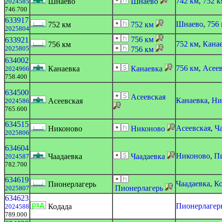
742 км
,
752 к
Шнаево
Шнаево
2024585
746.700
633917
Шнаево
,
756
752 км
752 км
2025804
756 км
633921
752 км
,
Кана
756 км
2025805
756 км
634002
756 км
,
Асеев
Канаевка
Канаевка
2024966
758.400
634500
Асеевская
Канаевка
,
Ни
Асеевская
2024586
765.600
634515
Асеевская
,
Ч
Никоново
Никоново
2025806
634604
Никоново
,
П
Чаадаевка
Чаадаевка
2024587
782.700
634619
Чаадаевка
,
Ко
Пионерлагерь
Пионерлагерь
2025807
634623
Пионерлагер
Кодада
2024588
789.000