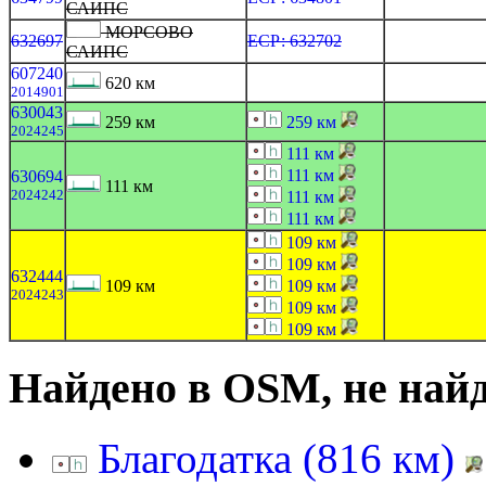
САИПС
МОРСОВО
632697
ЕСР: 632702
САИПС
607240
620 км
2014901
630043
259 км
259 км
2024245
111 км
111 км
630694
111 км
2024242
111 км
111 км
109 км
109 км
632444
109 км
109 км
2024243
109 км
109 км
Найдено в OSM, не най
Благодатка (816 км)