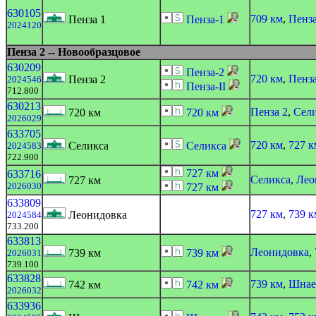
630105
709 км
,
Пенза
Пенза 1
Пенза-1
2024120
Пенза 2 -- Новообразцовое
630209
Пенза-2
720 км
,
Пенза
Пенза 2
2024546
Пенза-II
712.800
630213
Пенза 2
,
Сел
720 км
720 км
2026029
633705
720 км
,
727 к
Селикса
Селикса
2024583
722.900
727 км
633716
Селикса
,
Лео
727 км
2026030
727 км
633809
727 км
,
739 к
Леонидовка
2024584
733.200
633813
Леонидовка
,
739 км
739 км
2026031
739.100
633828
739 км
,
Шнае
742 км
742 км
2026032
633936