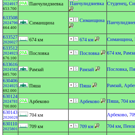
Панчулидзиевка
Студенец
,
Си
Панчулидзиевка
2024917
653.700
633508
Симанщина
Панчулидзие
Симанщина
2024796
664.400
633527
Симанщина
,
674 км
674 км
2026027
633512
674 км
,
Рамз
Пословка
Пословка
2024923
676.100
633616
Пословка
,
Пя
Рамзай
Рамзай
2024582
685.700
630406
Рамзай
,
Арбе
Пяша
Пяша
2024925
692.000
630124
Пяша
,
704 км
Арбеково
Арбеково
2024781
700.800
630143
Арбеково
,
70
704 км
2026028
630110
704 км
,
Пенза
709 км
709 км
2025801