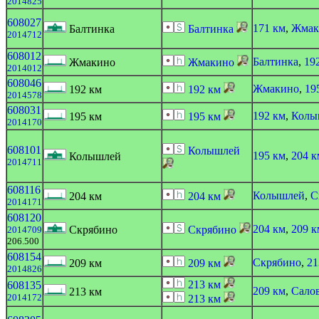
2014825
608027
171 км
,
Жмак
Балтинка
Балтинка
2014712
608012
Балтинка
,
19
Жмакино
Жмакино
2014012
608046
Жмакино
,
19
192 км
192 км
2014578
608031
192 км
,
Колы
195 км
195 км
2014170
608101
Колышлей
195 км
,
204 к
Колышлей
2014711
608116
Колышлей
,
С
204 км
204 км
2014171
608120
204 км
,
209 к
Скрябино
Скрябино
2014709
206.500
608154
Скрябино
,
21
209 км
209 км
2014826
213 км
608135
209 км
,
Сало
213 км
2014172
213 км