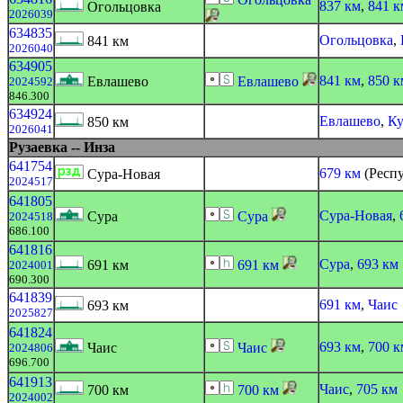
837 км
,
841 к
Огольцовка
2026039
634835
Огольцовка
,
841 км
2026040
634905
841 км
,
850 к
Евлашево
Евлашево
2024592
846.300
634924
Евлашево
,
Ку
850 км
2026041
Рузаевка -- Инза
641754
679 км
(Респ
Сура-Новая
2024517
641805
Сура-Новая
,
Сура
Сура
2024518
686.100
641816
Сура
,
693 км
691 км
691 км
2024001
690.300
641839
691 км
,
Чаис
693 км
2025827
641824
693 км
,
700 к
Чаис
Чаис
2024806
696.700
641913
Чаис
,
705 км
700 км
700 км
2024002