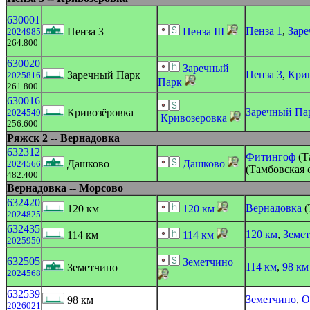
630001
Пенза 1
,
Зар
Пенза 3
Пенза III
2024985
264.800
630020
Заречный
Пенза 3
,
Крив
Заречный Парк
2025816
Парк
261.800
630016
Заречный Па
Кривозёровка
2024549
Кривозеровка
256.600
Ряжск 2 -- Вернадовка
632312
Фитингоф
(Т
Дашково
Дашково
2024566
(Тамбовская 
482.400
Вернадовка -- Морсово
632420
Вернадовка
(
120 км
120 км
2024825
632435
120 км
,
Земе
114 км
114 км
2025950
632505
Земетчино
114 км
,
98 км
Земетчино
2024568
632539
Земетчино
,
О
98 км
2026021