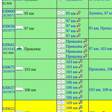
92.800
630660
Лунино
,
97 к
95 км
95 км
2026071
97 км
97 км
630656
95 км
,
Прока
97 км
2025975
97 км
97 км
Проказна
630641
Проказна
97 км
,
103 км
Проказна
2024543
Проказна
101.000
Проказна
103 км
103 км
630675
Проказна
,
10
103 км
2026070
103 км
103 км
106 км
106 км
630637
103 км
,
109 к
106 км
2025974
106 км
106 км
109 км
109 км
630622