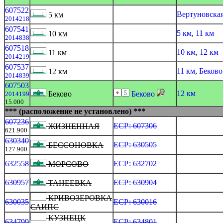
607522
Вертуновска
5 км
2014218
607541
5 км
,
11 км
10 км
2014838
607518
10 км
,
12 км
11 км
2014219
607537
11 км
,
Беково
12 км
2014839
607503
12 км
Беково
Беково
2014199
15.000
*** (расположение не установлено) ***
607236
ЕСР: 607306
ЖИЗНЕННАЯ
621.900
630340
ЕСР: 630505
БЕССОНОВКА
127.900
632558
ЕСР: 632702
МОРСОВО
630957
ЕСР: 630904
ТАНЕЕВКА
КРИВОЗЕРОВКА
630035
ЕСР: 630016
САИПС
КУЗНЕЦК
634799
ЕСР: 634801