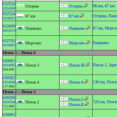
632510
98 км
,
87 км
Оторма
Оторма
2024569
632524
Оторма
,
Паш
87 км
87 км
2026022
632609
87 км
,
Морсо
Пашково
Пашково
2024210
632702
Пашково
Морсово
Морсово
2024082
Пенза 3 -- Пенза 4
630001
Пенза 1
,
Зар
Пенза 3
Пенза III
2024985
264.800
630302
136 км
,
Пенза
Пенза 4
Пенза-4
2024548
137.900
Пенза 2 -- Пенза 3
630209
Пенза-2
720 км
,
Пенза
Пенза 2
2024546
Пенза-II
712.800
630001