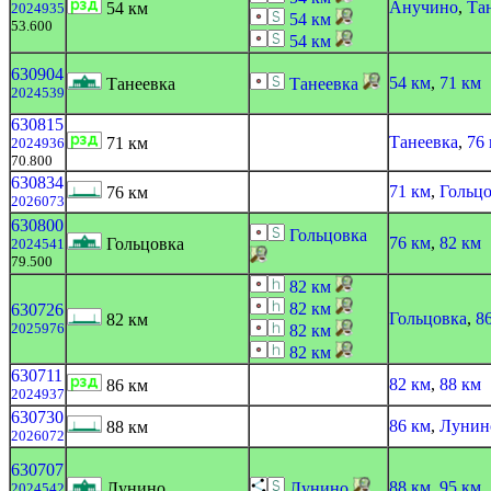
Анучино
,
Та
54 км
2024935
54 км
53.600
54 км
630904
54 км
,
71 км
Танеевка
Танеевка
2024539
630815
Танеевка
,
76
71 км
2024936
70.800
630834
71 км
,
Гольц
76 км
2026073
630800
Гольцовка
76 км
,
82 км
Гольцовка
2024541
79.500
82 км
82 км
630726
Гольцовка
,
8
82 км
2025976
82 км
82 км
630711
82 км
,
88 км
86 км
2024937
630730
86 км
,
Лунин
88 км
2026072
630707
88 км
,
95 км
Лунино
Лунино
2024542