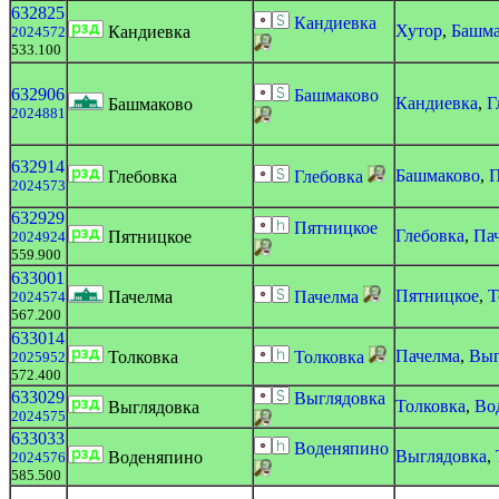
632825
Кандиевка
Хутор
,
Башма
Кандиевка
2024572
533.100
632906
Башмаково
Кандиевка
,
Г
Башмаково
2024881
632914
Башмаково
,
П
Глебовка
Глебовка
2024573
632929
Пятницкое
Глебовка
,
Па
Пятницкое
2024924
559.900
633001
Пятницкое
,
Т
Пачелма
Пачелма
2024574
567.200
633014
Пачелма
,
Выг
Толковка
Толковка
2025952
572.400
633029
Выглядовка
Толковка
,
Во
Выглядовка
2024575
633033
Воденяпино
Выглядовка
,
Воденяпино
2024576
585.500