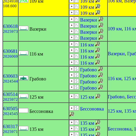
106 км
,
Вазе
109 км
109 км
2024938
108.600
109 км
109 км
Вазерки
Вазерки
630618
109 км
,
116 к
Вазерки
2025973
Вазерки
Вазерки
116 км
116 км
630681
Вазерки
,
Гра
116 км
2026069
116 км
116 км
Грабово
Грабово
630603
116 км
,
125 к
Грабово
2024544
Грабово
Грабово
630514
Грабово
,
Бес
125 км
125 км
2025972
630505
Бессоновка
125 км
,
135 к
Бессоновка
2024545
135 км
630317
Бессоновка
,
135 км
135 км
2025971
135 км