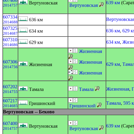
607400
639 км
(Сарат
Вертуновская
Вертуновская
2014757
607334
Вертуновска
636 км
2014688
607325
636 км
,
629 к
634 км
2014687
607310
634 км
,
Жизн
629 км
2014686
Жизненная
607306
Жизненная
629 км
,
Тама
Жизненная
2014756
Жизненная
607202
Жизненная
,
Тамала
Тамала
2014755
607217
Тамала
,
595 
Гришинский
Гришинский
2014685
Вертуновская -- Беково
607400
639 км
(Сарат
Вертуновская
Вертуновская
2014757