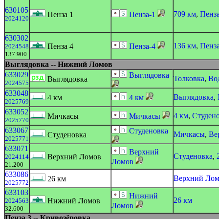
630105
709 км
,
Пенза
Пенза 1
Пенза-1
2024120
630302
136 км
,
Пенза
Пенза 4
Пенза-4
2024548
137.900
Выглядовка -- Нижний Ломов
633029
Выглядовка
Толковка
,
Во
Выглядовка
2024575
633048
Выглядовка
,
4 км
4 км
2025769
633052
4 км
,
Студен
Мичкасы
Мичкасы
2025770
633067
Студеновка
Мичкасы
,
Ве
Студеновка
2025771
633071
Верхний
Студеновка
,
Верхний Ломов
2024114
Ломов
21.200
633086
Верхний Ло
26 км
2025772
633103
Нижний
26 км
Нижний Ломов
2024563
Ломов
32.600
Пенза 3 -- Кривозёровка