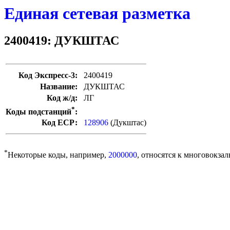
Единая сетевая разметка
2400419: ДУКШТАС
Код Экспресс-3:
2400419
Название:
ДУКШТАС
Код ж/д:
ЛГ
*
Коды подстанций
:
Код ЕСР:
128906
(Дукштас)
*
Некоторые коды, например,
2000000
, относятся к многовокзал