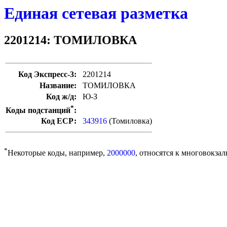
Единая сетевая разметка
2201214: ТОМИЛОВКА
Код Экспресс-3:
2201214
Название:
ТОМИЛОВКА
Код ж/д:
Ю-З
*
Коды подстанций
:
Код ЕСР:
343916
(Томиловка)
*
Некоторые коды, например,
2000000
, относятся к многовокзал