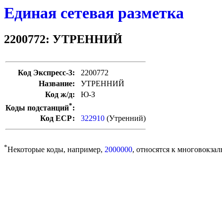
Единая сетевая разметка
2200772: УТРЕННИЙ
Код Экспресс-3:
2200772
Название:
УТРЕННИЙ
Код ж/д:
Ю-З
*
Коды подстанций
:
Код ЕСР:
322910
(Утренний)
*
Некоторые коды, например,
2000000
, относятся к многовокзал