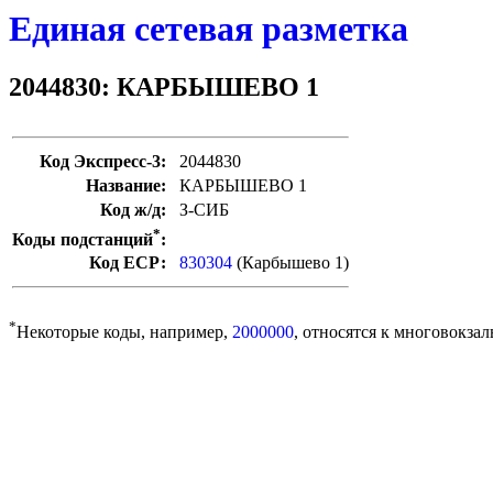
Единая сетевая разметка
2044830: КАРБЫШЕВО 1
Код Экспресс-3:
2044830
Название:
КАРБЫШЕВО 1
Код ж/д:
З-СИБ
*
Коды подстанций
:
Код ЕСР:
830304
(Карбышево 1)
*
Некоторые коды, например,
2000000
, относятся к многовокзал