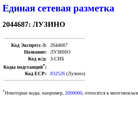
Единая сетевая разметка
2044687: ЛУЗИНО
Код Экспресс-3:
2044687
Название:
ЛУЗИНО
Код ж/д:
З-СИБ
*
Коды подстанций
:
Код ЕСР:
832526
(Лузино)
*
Некоторые коды, например,
2000000
, относятся к многовокзал