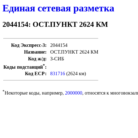
Единая сетевая разметка
2044154: ОСТ.ПУНКТ 2624 КМ
Код Экспресс-3:
2044154
Название:
ОСТ.ПУНКТ 2624 КМ
Код ж/д:
З-СИБ
*
Коды подстанций
:
Код ЕСР:
831716
(2624 км)
*
Некоторые коды, например,
2000000
, относятся к многовокзал