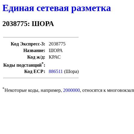
Единая сетевая разметка
2038775: ШОРА
Код Экспресс-3:
2038775
Название:
ШОРА
Код ж/д:
КРАС
*
Коды подстанций
:
Код ЕСР:
886511
(Шора)
*
Некоторые коды, например,
2000000
, относятся к многовокзал