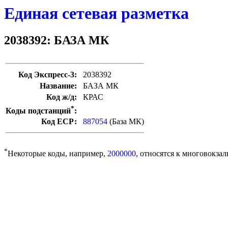
Единая сетевая разметка
2038392: БАЗА МК
Код Экспресс-3:
2038392
Название:
БАЗА МК
Код ж/д:
КРАС
*
Коды подстанций
:
Код ЕСР:
887054
(База МК)
*
Некоторые коды, например,
2000000
, относятся к многовокзал