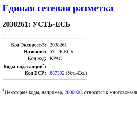
Единая сетевая разметка
2038261: УСТЬ-ЕСЬ
Код Экспресс-3:
2038261
Название:
УСТЬ-ЕСЬ
Код ж/д:
КРАС
*
Коды подстанций
:
Код ЕСР:
887302
(Усть-Есь)
*
Некоторые коды, например,
2000000
, относятся к многовокзал