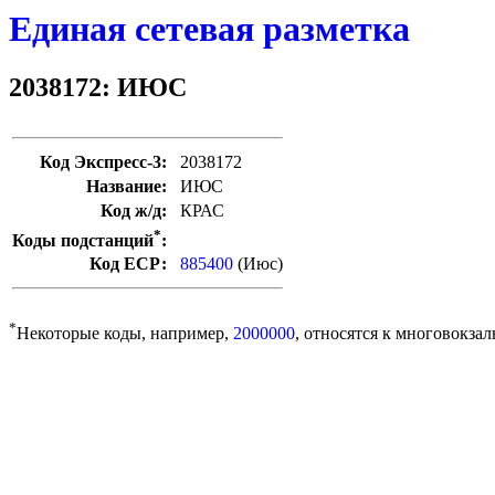
Единая сетевая разметка
2038172: ИЮС
Код Экспресс-3:
2038172
Название:
ИЮС
Код ж/д:
КРАС
*
Коды подстанций
:
Код ЕСР:
885400
(Июс)
*
Некоторые коды, например,
2000000
, относятся к многовокзал