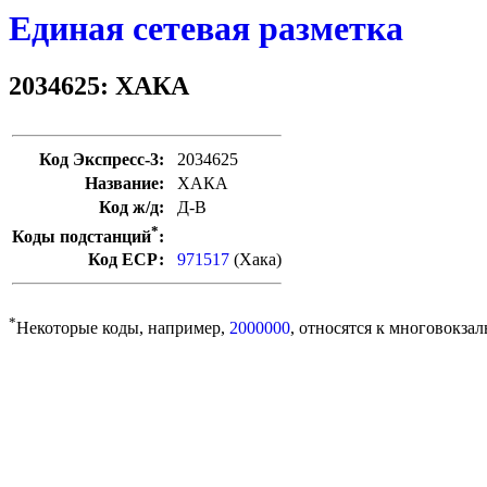
Единая сетевая разметка
2034625: ХАКА
Код Экспресс-3:
2034625
Название:
ХАКА
Код ж/д:
Д-В
*
Коды подстанций
:
Код ЕСР:
971517
(Хака)
*
Некоторые коды, например,
2000000
, относятся к многовокзал