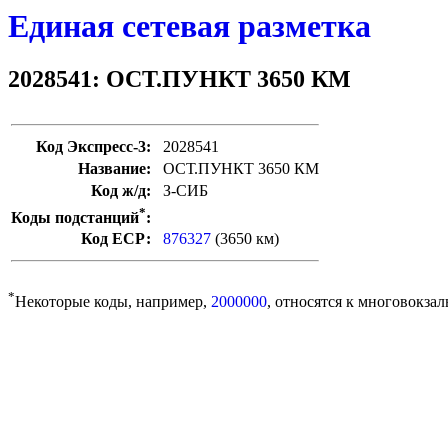
Единая сетевая разметка
2028541: ОСТ.ПУНКТ 3650 КМ
Код Экспресс-3:
2028541
Название:
ОСТ.ПУНКТ 3650 КМ
Код ж/д:
З-СИБ
*
Коды подстанций
:
Код ЕСР:
876327
(3650 км)
*
Некоторые коды, например,
2000000
, относятся к многовокзал