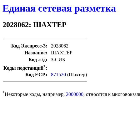
Единая сетевая разметка
2028062: ШАХТЕР
Код Экспресс-3:
2028062
Название:
ШАХТЕР
Код ж/д:
З-СИБ
*
Коды подстанций
:
Код ЕСР:
871520
(Шахтер)
*
Некоторые коды, например,
2000000
, относятся к многовокзал