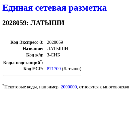
Единая сетевая разметка
2028059: ЛАТЫШИ
Код Экспресс-3:
2028059
Название:
ЛАТЫШИ
Код ж/д:
З-СИБ
*
Коды подстанций
:
Код ЕСР:
871709
(Латыши)
*
Некоторые коды, например,
2000000
, относятся к многовокзал