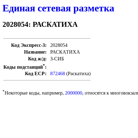
Единая сетевая разметка
2028054: РАСКАТИХА
Код Экспресс-3:
2028054
Название:
РАСКАТИХА
Код ж/д:
З-СИБ
*
Коды подстанций
:
Код ЕСР:
872468
(Раскатиха)
*
Некоторые коды, например,
2000000
, относятся к многовокзал