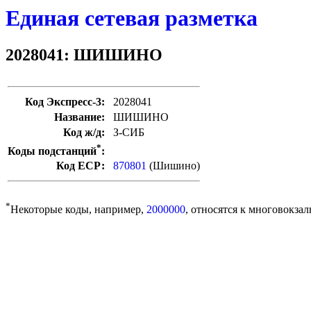
Единая сетевая разметка
2028041: ШИШИНО
Код Экспресс-3:
2028041
Название:
ШИШИНО
Код ж/д:
З-СИБ
*
Коды подстанций
:
Код ЕСР:
870801
(Шишино)
*
Некоторые коды, например,
2000000
, относятся к многовокзал