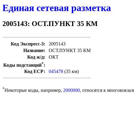
Единая сетевая разметка
2005143: ОСТ.ПУНКТ 35 КМ
Код Экспресс-3:
2005143
Название:
ОСТ.ПУНКТ 35 КМ
Код ж/д:
ОКТ
*
Коды подстанций
:
Код ЕСР:
045478
(35 км)
*
Некоторые коды, например,
2000000
, относятся к многовокзал