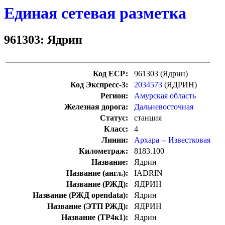
Единая сетевая разметка
961303: Ядрин
Код ЕСР:
961303 (Ядрин)
Код Экспресс-3:
2034573
(ЯДРИН)
Регион:
Амурская область
Железная дорога:
Дальневосточная
Статус:
станция
Класс:
4
Линии:
Архара -- Известковая
Километраж:
8183.100
Название:
Ядрин
Название (англ.):
IADRIN
Название (РЖД):
ЯДРИН
Название (РЖД opendata):
Ядрин
Название (ЭТП РЖД):
ЯДРИН
Название (ТР4к1):
Ядрин