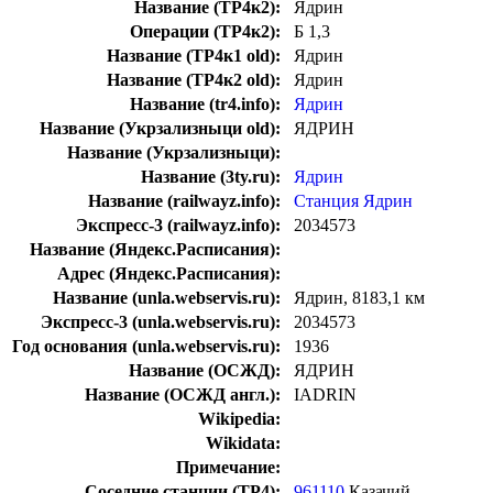
Название (ТР4к2):
Ядрин
Операции (ТР4к2):
Б 1,3
Название (ТР4к1 old):
Ядрин
Название (ТР4к2 old):
Ядрин
Название (tr4.info):
Ядрин
Название (Укрзализныци old):
ЯДРИН
Название (Укрзализныци):
Название (3ty.ru):
Ядрин
Название (railwayz.info):
Станция Ядрин
Экспресс-3 (railwayz.info):
2034573
Название (Яндекс.Расписания):
Адрес (Яндекс.Расписания):
Название (unla.webservis.ru):
Ядрин, 8183,1 км
Экспресс-3 (unla.webservis.ru):
2034573
Год основания (unla.webservis.ru):
1936
Название (ОСЖД):
ЯДРИН
Название (ОСЖД англ.):
IADRIN
Wikipedia:
Wikidata:
Примечание:
Соседние станции (ТР4):
961110
Казачий