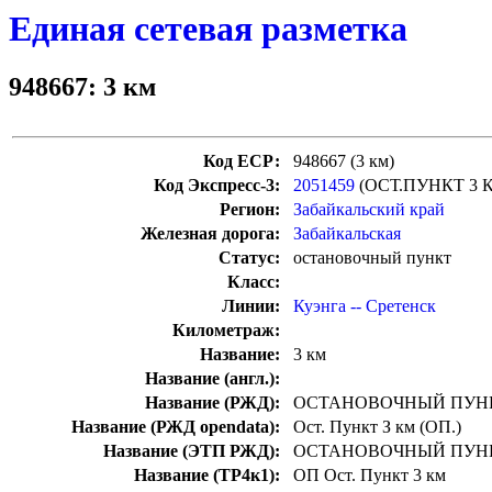
Единая сетевая разметка
948667: 3 км
Код ЕСР:
948667 (3 км)
Код Экспресс-3:
2051459
(ОСТ.ПУНКТ 3 
Регион:
Забайкальский край
Железная дорога:
Забайкальская
Статус:
остановочный пункт
Класс:
Линии:
Куэнга -- Сретенск
Километраж:
Название:
3 км
Название (англ.):
Название (РЖД):
ОСТАНОВОЧНЫЙ ПУНК
Название (РЖД opendata):
Ост. Пункт З км (ОП.)
Название (ЭТП РЖД):
ОСТАНОВОЧНЫЙ ПУНК
Название (ТР4к1):
ОП Ост. Пункт 3 км