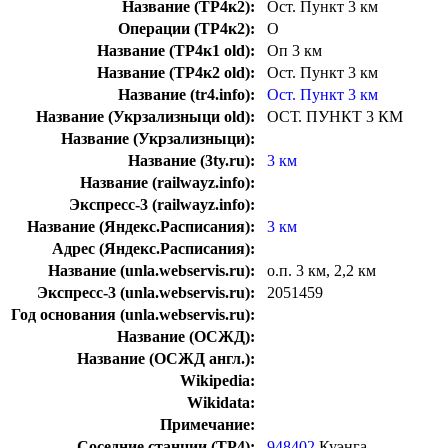
Название (ТР4к2):
Ост. Пункт 3 км
Операции (ТР4к2):
О
Название (ТР4к1 old):
Оп 3 км
Название (ТР4к2 old):
Ост. Пункт 3 км
Название (tr4.info):
Ост. Пункт 3 км
Название (Укрзализныци old):
ОСТ. ПУНКТ 3 КМ
Название (Укрзализныци):
Название (3ty.ru):
3 км
Название (railwayz.info):
Экспресс-3 (railwayz.info):
Название (Яндекс.Расписания):
3 км
Адрес (Яндекс.Расписания):
Название (unla.webservis.ru):
о.п. 3 км, 2,2 км
Экспресс-3 (unla.webservis.ru):
2051459
Год основания (unla.webservis.ru):
Название (ОСЖД):
Название (ОСЖД англ.):
Wikipedia:
Wikidata:
Примечание:
Соседние станции (ТР4):
948402
Куэнга