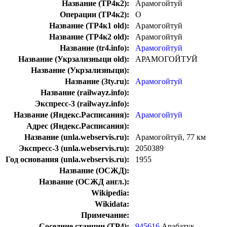
Название (ТР4к2):
Арамогойтуй
Операции (ТР4к2):
О
Название (ТР4к1 old):
Арамогойтуй
Название (ТР4к2 old):
Арамогойтуй
Название (tr4.info):
Арамогойтуй
Название (Укрзализныци old):
АРАМОГОЙТУЙ
Название (Укрзализныци):
Название (3ty.ru):
Арамогойтуй
Название (railwayz.info):
Экспресс-3 (railwayz.info):
Название (Яндекс.Расписания):
Арамогойтуй
Адрес (Яндекс.Расписания):
Название (unla.webservis.ru):
Арамогойтуй, 77 км
Экспресс-3 (unla.webservis.ru):
2050389
Год основания (unla.webservis.ru):
1955
Название (ОСЖД):
Название (ОСЖД англ.):
Wikipedia:
Wikidata:
Примечание:
Соседние станции (ТР4):
945616
Арабатук