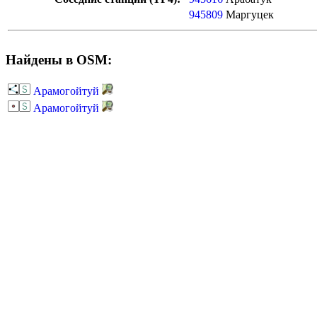
945809
Маргуцек
Найдены в OSM:
Арамогойтуй
Арамогойтуй