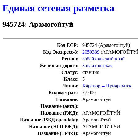
Единая сетевая разметка
945724: Арамогойтуй
Код ЕСР:
945724 (Арамогойтуй)
Код Экспресс-3:
2050389
(АРАМОГОЙТУ
Регион:
Забайкальский край
Железная дорога:
Забайкальская
Статус:
станция
Класс:
5
Линии:
Харанор -- Приаргунск
Километраж:
77.000
Название:
Арамогойтуй
Название (англ.):
Название (РЖД):
АРАМОГОЙТУЙ
Название (РЖД opendata):
Арамогойтуй
Название (ЭТП РЖД):
АРАМОГОЙТУЙ
Название (ТР4к1):
Арамогойтуй