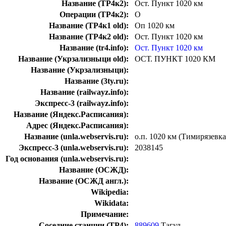
Название (ТР4к2):
Ост. Пункт 1020 км
Операции (ТР4к2):
О
Название (ТР4к1 old):
Оп 1020 км
Название (ТР4к2 old):
Ост. Пункт 1020 км
Название (tr4.info):
Ост. Пункт 1020 км
Название (Укрзализныци old):
ОСТ. ПУНКТ 1020 КМ
Название (Укрзализныци):
Название (3ty.ru):
Название (railwayz.info):
Экспресс-3 (railwayz.info):
Название (Яндекс.Расписания):
Адрес (Яндекс.Расписания):
Название (unla.webservis.ru):
о.п. 1020 км (Тимирязевка
Экспресс-3 (unla.webservis.ru):
2038145
Год основания (unla.webservis.ru):
Название (ОСЖД):
Название (ОСЖД англ.):
Wikipedia:
Wikidata:
Примечание:
Соседние станции (ТР4):
889609
Тагул