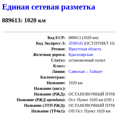
Единая сетевая разметка
889613: 1020 км
Код ЕСР:
889613 (1020 км)
Код Экспресс-3:
2038145
(ОСТ.ПУНКТ 10
Регион:
Иркутская область
Железная дорога:
Красноярская
Статус:
остановочный пункт
Класс:
Линии:
Саянская -- Тайшет
Километраж:
Название:
1020 км
Название (англ.):
Название (РЖД):
ОСТАНОВОЧНЫЙ ПУНК
Название (РЖД opendata):
Ост. Пункт 1020 км (ОП.)
Название (ЭТП РЖД):
ОСТАНОВОЧНЫЙ ПУНК
Название (ТР4к1):
ОП Ост. Пункт 1020 км