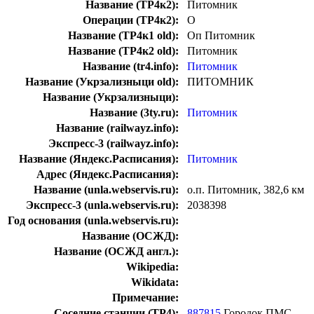
Название (ТР4к2):
Питомник
Операции (ТР4к2):
О
Название (ТР4к1 old):
Оп Питомник
Название (ТР4к2 old):
Питомник
Название (tr4.info):
Питомник
Название (Укрзализныци old):
ПИТОМНИК
Название (Укрзализныци):
Название (3ty.ru):
Питомник
Название (railwayz.info):
Экспресс-3 (railwayz.info):
Название (Яндекс.Расписания):
Питомник
Адрес (Яндекс.Расписания):
Название (unla.webservis.ru):
о.п. Питомник, 382,6 км
Экспресс-3 (unla.webservis.ru):
2038398
Год основания (unla.webservis.ru):
Название (ОСЖД):
Название (ОСЖД англ.):
Wikipedia:
Wikidata:
Примечание:
Соседние станции (ТР4):
887815
Городок ПМС