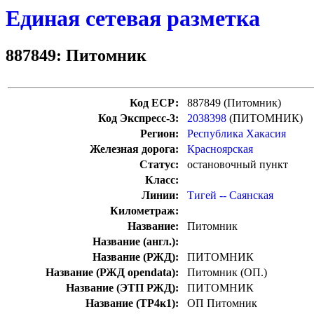
Единая сетевая разметка
887849: Питомник
Код ЕСР:
887849 (Питомник)
Код Экспресс-3:
2038398
(ПИТОМНИК)
Регион:
Республика Хакасия
Железная дорога:
Красноярская
Статус:
остановочный пункт
Класс:
Линии:
Тигей -- Саянская
Километраж:
Название:
Питомник
Название (англ.):
Название (РЖД):
ПИТОМНИК
Название (РЖД opendata):
Питомник (ОП.)
Название (ЭТП РЖД):
ПИТОМНИК
Название (ТР4к1):
ОП Питомник