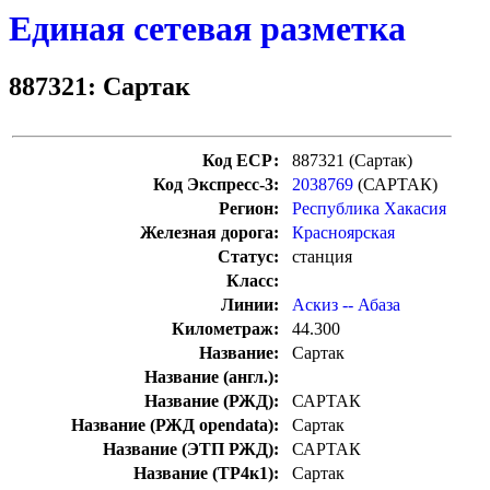
Единая сетевая разметка
887321: Сартак
Код ЕСР:
887321 (Сартак)
Код Экспресс-3:
2038769
(САРТАК)
Регион:
Республика Хакасия
Железная дорога:
Красноярская
Статус:
станция
Класс:
Линии:
Аскиз -- Абаза
Километраж:
44.300
Название:
Сартак
Название (англ.):
Название (РЖД):
САРТАК
Название (РЖД opendata):
Сартак
Название (ЭТП РЖД):
САРТАК
Название (ТР4к1):
Сартак