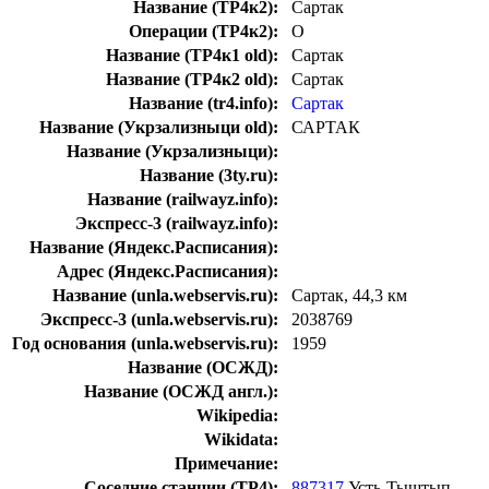
Название (ТР4к2):
Сартак
Операции (ТР4к2):
О
Название (ТР4к1 old):
Сартак
Название (ТР4к2 old):
Сартак
Название (tr4.info):
Сартак
Название (Укрзализныци old):
САРТАК
Название (Укрзализныци):
Название (3ty.ru):
Название (railwayz.info):
Экспресс-3 (railwayz.info):
Название (Яндекс.Расписания):
Адрес (Яндекс.Расписания):
Название (unla.webservis.ru):
Сартак, 44,3 км
Экспресс-3 (unla.webservis.ru):
2038769
Год основания (unla.webservis.ru):
1959
Название (ОСЖД):
Название (ОСЖД англ.):
Wikipedia:
Wikidata:
Примечание:
Соседние станции (ТР4):
887317
Усть-Тыштып