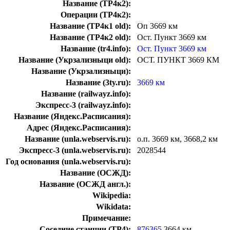
Название (ТР4к2):
Операции (ТР4к2):
Название (ТР4к1 old):
Оп 3669 км
Название (ТР4к2 old):
Ост. Пункт 3669 км
Название (tr4.info):
Ост. Пункт 3669 км
Название (Укрзализныци old):
ОСТ. ПУНКТ 3669 КМ
Название (Укрзализныци):
Название (3ty.ru):
3669 км
Название (railwayz.info):
Экспресс-3 (railwayz.info):
Название (Яндекс.Расписания):
Адрес (Яндекс.Расписания):
Название (unla.webservis.ru):
о.п. 3669 км, 3668,2 км
Экспресс-3 (unla.webservis.ru):
2028544
Год основания (unla.webservis.ru):
Название (ОСЖД):
Название (ОСЖД англ.):
Wikipedia:
Wikidata:
Примечание:
Соседние станции (ТР4):
876365
3664 км