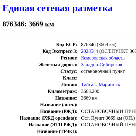
Единая сетевая разметка
876346: 3669 км
Код ЕСР:
876346 (3669 км)
Код Экспресс-3:
2028544
(ОСТ.ПУНКТ 36
Регион:
Кемеровская область
Железная дорога:
Западно-Сибирская
Статус:
остановочный пункт
Класс:
Линии:
Тайга -- Мариинск
Километраж:
3668.200
Название:
3669 км
Название (англ.):
Название (РЖД):
ОСТАНОВОЧНЫЙ ПУНК
Название (РЖД opendata):
Ост. Пункт З669 км (ОП.)
Название (ЭТП РЖД):
ОСТАНОВОЧНЫЙ ПУНК
Название (ТР4к1):