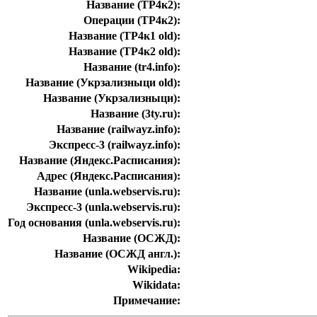
Название (ТР4к2):
Операции (ТР4к2):
Название (ТР4к1 old):
Название (ТР4к2 old):
Название (tr4.info):
Название (Укрзализныци old):
Название (Укрзализныци):
Название (3ty.ru):
Название (railwayz.info):
Экспресс-3 (railwayz.info):
Название (Яндекс.Расписания):
Адрес (Яндекс.Расписания):
Название (unla.webservis.ru):
Экспресс-3 (unla.webservis.ru):
Год основания (unla.webservis.ru):
Название (ОСЖД):
Название (ОСЖД англ.):
Wikipedia:
Wikidata:
Примечание: