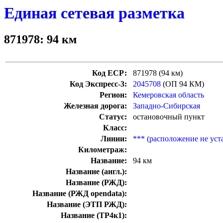
Единая сетевая разметка
871978: 94 км
Код ЕСР:
871978 (94 км)
Код Экспресс-3:
2045708
(ОП 94 КМ)
Регион:
Кемеровская область
Железная дорога:
Западно-Сибирская
Статус:
остановочный пункт
Класс:
Линии:
*** (расположение не уст
Километраж:
Название:
94 км
Название (англ.):
Название (РЖД):
Название (РЖД opendata):
Название (ЭТП РЖД):
Название (ТР4к1):