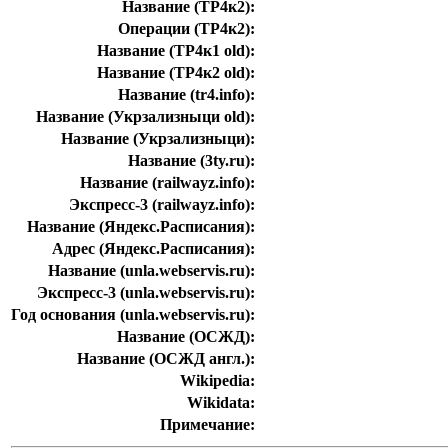
Название (ТР4к2):
Операции (ТР4к2):
Название (ТР4к1 old):
Название (ТР4к2 old):
Название (tr4.info):
Название (Укрзализныци old):
Название (Укрзализныци):
Название (3ty.ru):
Название (railwayz.info):
Экспресс-3 (railwayz.info):
Название (Яндекс.Расписания):
Адрес (Яндекс.Расписания):
Название (unla.webservis.ru):
Экспресс-3 (unla.webservis.ru):
Год основания (unla.webservis.ru):
Название (ОСЖД):
Название (ОСЖД англ.):
Wikipedia:
Wikidata:
Примечание: