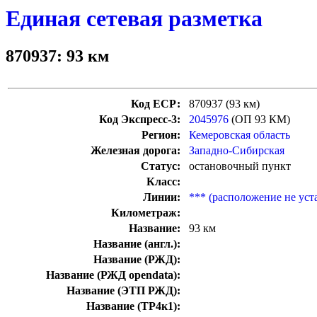
Единая сетевая разметка
870937: 93 км
Код ЕСР:
870937 (93 км)
Код Экспресс-3:
2045976
(ОП 93 КМ)
Регион:
Кемеровская область
Железная дорога:
Западно-Сибирская
Статус:
остановочный пункт
Класс:
Линии:
*** (расположение не уст
Километраж:
Название:
93 км
Название (англ.):
Название (РЖД):
Название (РЖД opendata):
Название (ЭТП РЖД):
Название (ТР4к1):