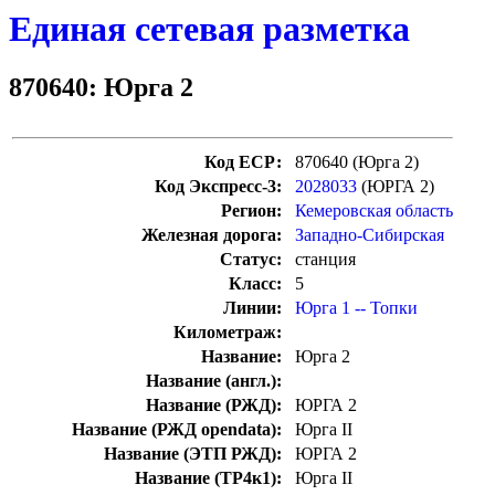
Единая сетевая разметка
870640: Юрга 2
Код ЕСР:
870640 (Юрга 2)
Код Экспресс-3:
2028033
(ЮРГА 2)
Регион:
Кемеровская область
Железная дорога:
Западно-Сибирская
Статус:
станция
Класс:
5
Линии:
Юрга 1 -- Топки
Километраж:
Название:
Юрга 2
Название (англ.):
Название (РЖД):
ЮРГА 2
Название (РЖД opendata):
Юрга II
Название (ЭТП РЖД):
ЮРГА 2
Название (ТР4к1):
Юрга II