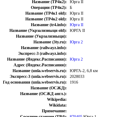
Название (ТР4к2):
Юрга II
Операции (ТР4к2):
Б
Название (ТР4к1 old):
Юрга II
Название (ТР4к2 old):
Юрга II
Название (tr4.info):
Юрга II
Название (Укрзализныци old):
ЮРГА II
Название (Укрзализныци):
Название (3ty.ru):
Юрга 2
Название (railwayz.info):
Экспресс-3 (railwayz.info):
Название (Яндекс.Расписания):
Юрга 2
Адрес (Яндекс.Расписания):
Название (unla.webservis.ru):
ЮРГА-2, 6,8 км
Экспресс-3 (unla.webservis.ru):
2028033
Год основания (unla.webservis.ru):
1916
Название (ОСЖД):
Название (ОСЖД англ.):
Wikipedia:
Wikidata:
Примечание:
Соседние станции (ТР4):
870405
Юрга 1