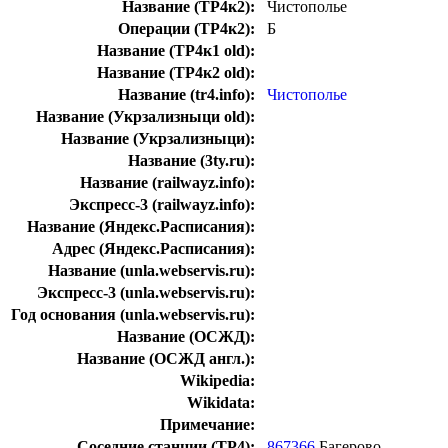
Название (ТР4к2):
Чистополье
Операции (ТР4к2):
Б
Название (ТР4к1 old):
Название (ТР4к2 old):
Название (tr4.info):
Чистополье
Название (Укрзализныци old):
Название (Укрзализныци):
Название (3ty.ru):
Название (railwayz.info):
Экспресс-3 (railwayz.info):
Название (Яндекс.Расписания):
Адрес (Яндекс.Расписания):
Название (unla.webservis.ru):
Экспресс-3 (unla.webservis.ru):
Год основания (unla.webservis.ru):
Название (ОСЖД):
Название (ОСЖД англ.):
Wikipedia:
Wikidata:
Примечание:
Соседние станции (ТР4):
867366
Багерово