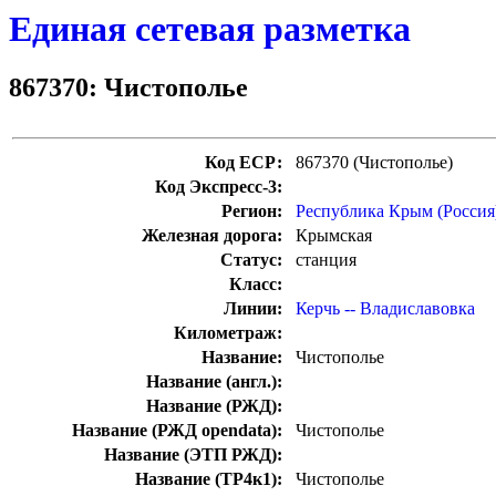
Единая сетевая разметка
867370: Чистополье
Код ЕСР:
867370 (Чистополье)
Код Экспресс-3:
Регион:
Республика Крым (Россия
Железная дорога:
Крымская
Статус:
станция
Класс:
Линии:
Керчь -- Владиславовка
Километраж:
Название:
Чистополье
Название (англ.):
Название (РЖД):
Название (РЖД opendata):
Чистополье
Название (ЭТП РЖД):
Название (ТР4к1):
Чистополье