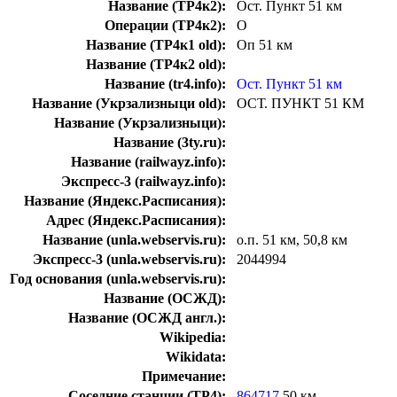
Название (ТР4к2):
Ост. Пункт 51 км
Операции (ТР4к2):
О
Название (ТР4к1 old):
Оп 51 км
Название (ТР4к2 old):
Название (tr4.info):
Ост. Пункт 51 км
Название (Укрзализныци old):
ОСТ. ПУНКТ 51 КМ
Название (Укрзализныци):
Название (3ty.ru):
Название (railwayz.info):
Экспресс-3 (railwayz.info):
Название (Яндекс.Расписания):
Адрес (Яндекс.Расписания):
Название (unla.webservis.ru):
о.п. 51 км, 50,8 км
Экспресс-3 (unla.webservis.ru):
2044994
Год основания (unla.webservis.ru):
Название (ОСЖД):
Название (ОСЖД англ.):
Wikipedia:
Wikidata:
Примечание:
Соседние станции (ТР4):
864717
50 км