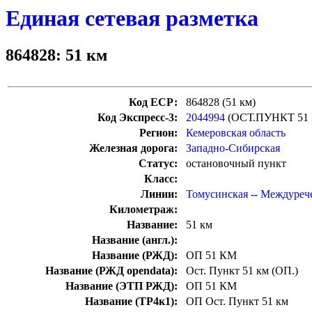
Единая сетевая разметка
864828: 51 км
Код ЕСР:
864828 (51 км)
Код Экспресс-3:
2044994
(ОСТ.ПУНКТ 51
Регион:
Кемеровская область
Железная дорога:
Западно-Сибирская
Статус:
остановочный пункт
Класс:
Линии:
Томусинская -- Междуреч
Километраж:
Название:
51 км
Название (англ.):
Название (РЖД):
ОП 51 КМ
Название (РЖД opendata):
Ост. Пункт 51 км (ОП.)
Название (ЭТП РЖД):
ОП 51 КМ
Название (ТР4к1):
ОП Ост. Пункт 51 км