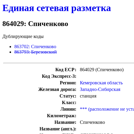
Единая сетевая разметка
864029: Спиченково
Дублирующие коды
863702: Спиченково
863793: Березовский
Код ЕСР:
864029 (Спиченково)
Код Экспресс-3:
Регион:
Кемеровская область
Железная дорога:
Западно-Сибирская
Статус:
станция
Класс:
Линии:
*** (расположение не уст
Километраж:
Название:
Спиченково
Название (англ.):