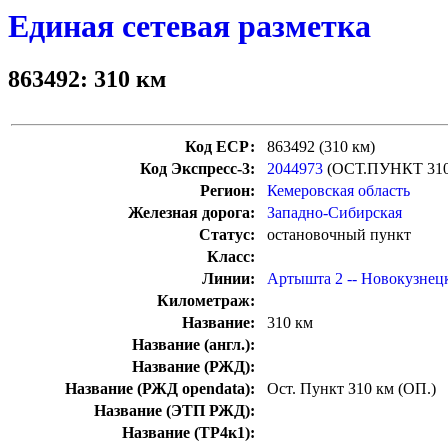
Единая сетевая разметка
863492: 310 км
Код ЕСР:
863492 (310 км)
Код Экспресс-3:
2044973
(ОСТ.ПУНКТ 31
Регион:
Кемеровская область
Железная дорога:
Западно-Сибирская
Статус:
остановочный пункт
Класс:
Линии:
Артышта 2 -- Новокузне
Километраж:
Название:
310 км
Название (англ.):
Название (РЖД):
Название (РЖД opendata):
Ост. Пункт З10 км (ОП.)
Название (ЭТП РЖД):
Название (ТР4к1):