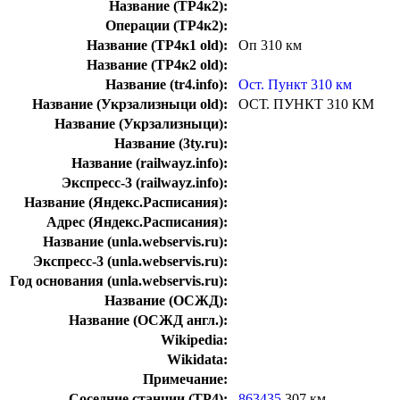
Название (ТР4к2):
Операции (ТР4к2):
Название (ТР4к1 old):
Оп 310 км
Название (ТР4к2 old):
Название (tr4.info):
Ост. Пункт 310 км
Название (Укрзализныци old):
ОСТ. ПУНКТ 310 КМ
Название (Укрзализныци):
Название (3ty.ru):
Название (railwayz.info):
Экспресс-3 (railwayz.info):
Название (Яндекс.Расписания):
Адрес (Яндекс.Расписания):
Название (unla.webservis.ru):
Экспресс-3 (unla.webservis.ru):
Год основания (unla.webservis.ru):
Название (ОСЖД):
Название (ОСЖД англ.):
Wikipedia:
Wikidata:
Примечание:
Соседние станции (ТР4):
863435
307 км