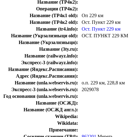
Название (ТР4к2):
Операции (ТР4к2):
Название (ТР4к1 old):
Оп 229 км
Название (ТР4к2 old):
Ост. Пункт 229 км
Название (tr4.info):
Ост. Пункт 229 км
Название (Укрзализныци old):
ОСТ. ПУНКТ 229 КМ
Название (Укрзализныци):
Название (3ty.ru):
Название (railwayz.info):
Экспресс-3 (railwayz.info):
Название (Яндекс.Расписания):
Адрес (Яндекс.Расписания):
Название (unla.webservis.ru):
о.п. 229 км, 228,8 км
Экспресс-3 (unla.webservis.ru):
2029078
Год основания (unla.webservis.ru):
Название (ОСЖД):
Название (ОСЖД англ.):
Wikipedia:
Wikidata:
Примечание:
Соседние станции (ТР4):
862201
Мереть