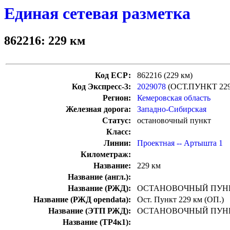
Единая сетевая разметка
862216: 229 км
Код ЕСР:
862216 (229 км)
Код Экспресс-3:
2029078
(ОСТ.ПУНКТ 22
Регион:
Кемеровская область
Железная дорога:
Западно-Сибирская
Статус:
остановочный пункт
Класс:
Линии:
Проектная -- Артышта 1
Километраж:
Название:
229 км
Название (англ.):
Название (РЖД):
ОСТАНОВОЧНЫЙ ПУНК
Название (РЖД opendata):
Ост. Пункт 229 км (ОП.)
Название (ЭТП РЖД):
ОСТАНОВОЧНЫЙ ПУНК
Название (ТР4к1):