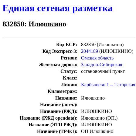
Единая сетевая разметка
832850: Илюшкино
Код ЕСР:
832850 (Илюшкино)
Код Экспресс-3:
2044189
(ИЛЮШКИНО)
Регион:
Омская область
Железная дорога:
Западно-Сибирская
Статус:
остановочный пункт
Класс:
Линии:
Карбышево 1 -- Татарская
Километраж:
Название:
Илюшкино
Название (англ.):
Название (РЖД):
ИЛЮШКИНО
Название (РЖД opendata):
Илюшкино (ОП.)
Название (ЭТП РЖД):
ИЛЮШКИНО
Название (ТР4к1):
ОП Илюшкино