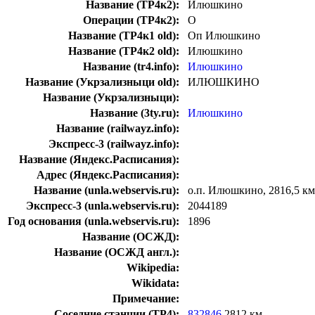
Название (ТР4к2):
Илюшкино
Операции (ТР4к2):
О
Название (ТР4к1 old):
Оп Илюшкино
Название (ТР4к2 old):
Илюшкино
Название (tr4.info):
Илюшкино
Название (Укрзализныци old):
ИЛЮШКИНО
Название (Укрзализныци):
Название (3ty.ru):
Илюшкино
Название (railwayz.info):
Экспресс-3 (railwayz.info):
Название (Яндекс.Расписания):
Адрес (Яндекс.Расписания):
Название (unla.webservis.ru):
о.п. Илюшкино, 2816,5 км
Экспресс-3 (unla.webservis.ru):
2044189
Год основания (unla.webservis.ru):
1896
Название (ОСЖД):
Название (ОСЖД англ.):
Wikipedia:
Wikidata:
Примечание:
Соседние станции (ТР4):
832846
2812 км