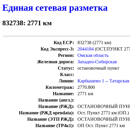
Единая сетевая разметка
832738: 2771 км
Код ЕСР:
832738 (2771 км)
Код Экспресс-3:
2044184
(ОСТ.ПУНКТ 27
Регион:
Омская область
Железная дорога:
Западно-Сибирская
Статус:
остановочный пункт
Класс:
Линии:
Карбышево 1 -- Татарская
Километраж:
2770.800
Название:
2771 км
Название (англ.):
Название (РЖД):
ОСТАНОВОЧНЫЙ ПУНК
Название (РЖД opendata):
Ост. Пункт 2771 км (ОП.)
Название (ЭТП РЖД):
ОСТАНОВОЧНЫЙ ПУНК
Название (ТР4к1):
ОП Ост. Пункт 2771 км