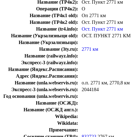
Название (ТР4к2):
Ост. Пункт 2771 км
Операции (ТР4к2):
О
Название (ТР4к1 old):
Оп 2771 км
Название (ТР4к2 old):
Ост. Пункт 2771 км
Название (tr4.info):
Ост. Пункт 2771 км
Название (Укрзализныци old):
ОСТ. ПУНКТ 2771 КМ
Название (Укрзализныци):
Название (3ty.ru):
2771 км
Название (railwayz.info):
Экспресс-3 (railwayz.info):
Название (Яндекс.Расписания):
Адрес (Яндекс.Расписания):
Название (unla.webservis.ru):
о.п. 2771 км, 2770,8 км
Экспресс-3 (unla.webservis.ru):
2044184
Год основания (unla.webservis.ru):
Название (ОСЖД):
Название (ОСЖД англ.):
Wikipedia:
Wikidata:
Примечание:
Соседние станции (ТР4):
832723
2767 км