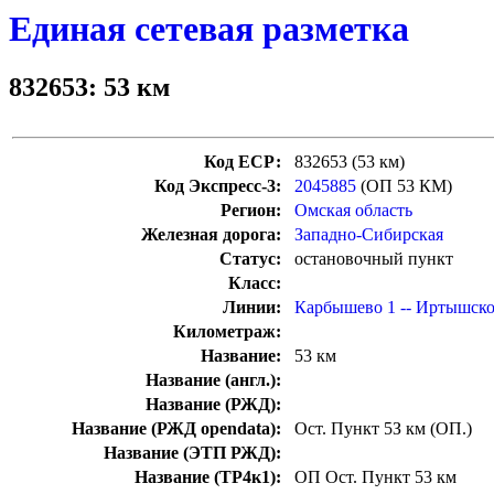
Единая сетевая разметка
832653: 53 км
Код ЕСР:
832653 (53 км)
Код Экспресс-3:
2045885
(ОП 53 КМ)
Регион:
Омская область
Железная дорога:
Западно-Сибирская
Статус:
остановочный пункт
Класс:
Линии:
Карбышево 1 -- Иртышск
Километраж:
Название:
53 км
Название (англ.):
Название (РЖД):
Название (РЖД opendata):
Ост. Пункт 5З км (ОП.)
Название (ЭТП РЖД):
Название (ТР4к1):
ОП Ост. Пункт 53 км