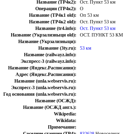
Название (ТР4к2):
Ост. Пункт 53 км
Операции (ТР4к2):
О
Название (ТР4к1 old):
Оп 53 км
Название (ТР4к2 old):
Ост. Пункт 53 км
Название (tr4.info):
Ост. Пункт 53 км
Название (Укрзализныци old):
ОСТ. ПУНКТ 53 КМ
Название (Укрзализныци):
Название (3ty.ru):
53 км
Название (railwayz.info):
Экспресс-3 (railwayz.info):
Название (Яндекс.Расписания):
Адрес (Яндекс.Расписания):
Название (unla.webservis.ru):
Экспресс-3 (unla.webservis.ru):
Год основания (unla.webservis.ru):
Название (ОСЖД):
Название (ОСЖД англ.):
Wikipedia:
Wikidata:
Примечание:
Соседние станции (ТР4):
832628
Новоселецк