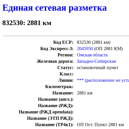
Единая сетевая разметка
832530: 2881 км
Код ЕСР:
832530 (2881 км)
Код Экспресс-3:
2045950
(ОП 2881 КМ)
Регион:
Омская область
Железная дорога:
Западно-Сибирская
Статус:
остановочный пункт
Класс:
Линии:
*** (расположение не уст
Километраж:
Название:
2881 км
Название (англ.):
Название (РЖД):
Название (РЖД opendata):
Название (ЭТП РЖД):
Название (ТР4к1):
ОП Ост. Пункт 2881 км