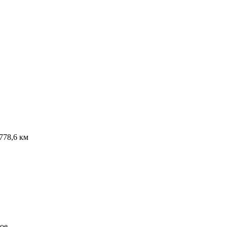
2778,6 км
ое