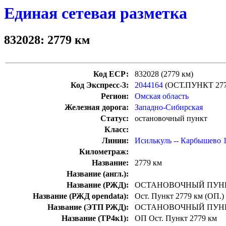
Единая сетевая разметка
832028: 2779 км
Код ЕСР:
832028 (2779 км)
Код Экспресс-3:
2044164
(ОСТ.ПУНКТ 27
Регион:
Омская область
Железная дорога:
Западно-Сибирская
Статус:
остановочный пункт
Класс:
Линии:
Исилькуль -- Карбышево 
Километраж:
Название:
2779 км
Название (англ.):
Название (РЖД):
ОСТАНОВОЧНЫЙ ПУНК
Название (РЖД opendata):
Ост. Пункт 2779 км (ОП.)
Название (ЭТП РЖД):
ОСТАНОВОЧНЫЙ ПУНК
Название (ТР4к1):
ОП Ост. Пункт 2779 км