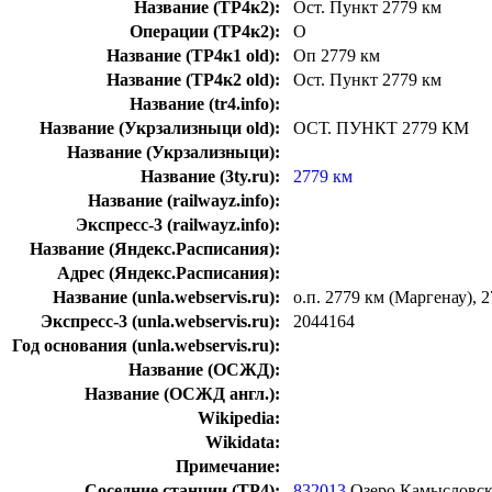
Название (ТР4к2):
Ост. Пункт 2779 км
Операции (ТР4к2):
О
Название (ТР4к1 old):
Оп 2779 км
Название (ТР4к2 old):
Ост. Пункт 2779 км
Название (tr4.info):
Название (Укрзализныци old):
ОСТ. ПУНКТ 2779 КМ
Название (Укрзализныци):
Название (3ty.ru):
2779 км
Название (railwayz.info):
Экспресс-3 (railwayz.info):
Название (Яндекс.Расписания):
Адрес (Яндекс.Расписания):
Название (unla.webservis.ru):
о.п. 2779 км (Маргенау), 
Экспресс-3 (unla.webservis.ru):
2044164
Год основания (unla.webservis.ru):
Название (ОСЖД):
Название (ОСЖД англ.):
Wikipedia:
Wikidata:
Примечание:
Соседние станции (ТР4):
832013
Озеро Камысловск