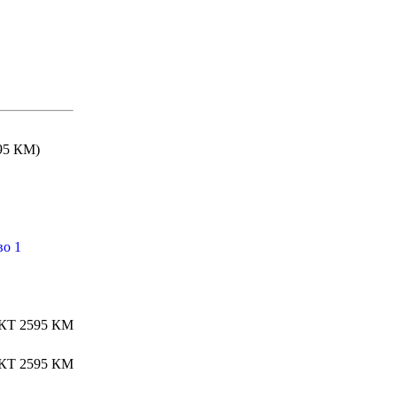
95 КМ)
во 1
Т 2595 КМ
Т 2595 КМ