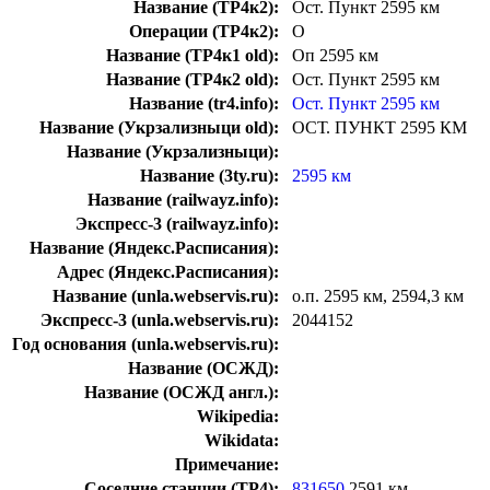
Название (ТР4к2):
Ост. Пункт 2595 км
Операции (ТР4к2):
О
Название (ТР4к1 old):
Оп 2595 км
Название (ТР4к2 old):
Ост. Пункт 2595 км
Название (tr4.info):
Ост. Пункт 2595 км
Название (Укрзализныци old):
ОСТ. ПУНКТ 2595 КМ
Название (Укрзализныци):
Название (3ty.ru):
2595 км
Название (railwayz.info):
Экспресс-3 (railwayz.info):
Название (Яндекс.Расписания):
Адрес (Яндекс.Расписания):
Название (unla.webservis.ru):
о.п. 2595 км, 2594,3 км
Экспресс-3 (unla.webservis.ru):
2044152
Год основания (unla.webservis.ru):
Название (ОСЖД):
Название (ОСЖД англ.):
Wikipedia:
Wikidata:
Примечание:
Соседние станции (ТР4):
831650
2591 км