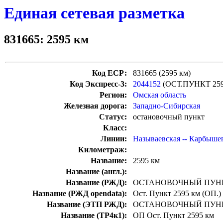
Единая сетевая разметка
831665: 2595 км
Код ЕСР:
831665 (2595 км)
Код Экспресс-3:
2044152
(ОСТ.ПУНКТ 25
Регион:
Омская область
Железная дорога:
Западно-Сибирская
Статус:
остановочный пункт
Класс:
Линии:
Называевская -- Карбыше
Километраж:
Название:
2595 км
Название (англ.):
Название (РЖД):
ОСТАНОВОЧНЫЙ ПУНК
Название (РЖД opendata):
Ост. Пункт 2595 км (ОП.)
Название (ЭТП РЖД):
ОСТАНОВОЧНЫЙ ПУНК
Название (ТР4к1):
ОП Ост. Пункт 2595 км