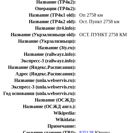
Название (ТР4к2):
Операции (ТР4к2):
Название (ТР4к1 old):
Оп 2758 км
Название (ТР4к2 old):
Ост. Пункт 2758 км
Название (tr4.info):
Название (Укрзализныци old):
ОСТ. ПУНКТ 2758 КМ
Название (Укрзализныци):
Название (3ty.ru):
Название (railwayz.info):
Экспресс-3 (railwayz.info):
Название (Яндекс.Расписания):
Адрес (Яндекс.Расписания):
Название (unla.webservis.ru):
Экспресс-3 (unla.webservis.ru):
Год основания (unla.webservis.ru):
Название (ОСЖД):
Название (ОСЖД англ.):
Wikipedia:
Wikidata:
Примечание:
Соседние станции (ТР4):
825128
Юнино