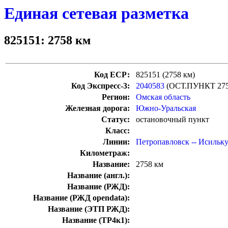
Единая сетевая разметка
825151: 2758 км
Код ЕСР:
825151 (2758 км)
Код Экспресс-3:
2040583
(ОСТ.ПУНКТ 27
Регион:
Омская область
Железная дорога:
Южно-Уральская
Статус:
остановочный пункт
Класс:
Линии:
Петропавловск -- Исильку
Километраж:
Название:
2758 км
Название (англ.):
Название (РЖД):
Название (РЖД opendata):
Название (ЭТП РЖД):
Название (ТР4к1):