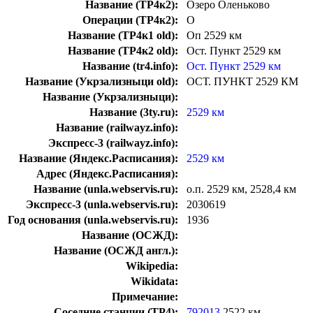
Название (ТР4к2):
Озеро Оленьково
Операции (ТР4к2):
О
Название (ТР4к1 old):
Оп 2529 км
Название (ТР4к2 old):
Ост. Пункт 2529 км
Название (tr4.info):
Ост. Пункт 2529 км
Название (Укрзализныци old):
ОСТ. ПУНКТ 2529 КМ
Название (Укрзализныци):
Название (3ty.ru):
2529 км
Название (railwayz.info):
Экспресс-3 (railwayz.info):
Название (Яндекс.Расписания):
2529 км
Адрес (Яндекс.Расписания):
Название (unla.webservis.ru):
о.п. 2529 км, 2528,4 км
Экспресс-3 (unla.webservis.ru):
2030619
Год основания (unla.webservis.ru):
1936
Название (ОСЖД):
Название (ОСЖД англ.):
Wikipedia:
Wikidata:
Примечание:
Соседние станции (ТР4):
792013
2522 км