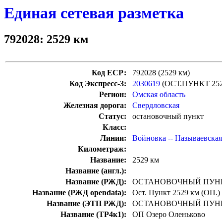
Единая сетевая разметка
792028: 2529 км
Код ЕСР:
792028 (2529 км)
Код Экспресс-3:
2030619
(ОСТ.ПУНКТ 25
Регион:
Омская область
Железная дорога:
Свердловская
Статус:
остановочный пункт
Класс:
Линии:
Войновка -- Называевская
Километраж:
Название:
2529 км
Название (англ.):
Название (РЖД):
ОСТАНОВОЧНЫЙ ПУНК
Название (РЖД opendata):
Ост. Пункт 2529 км (ОП.)
Название (ЭТП РЖД):
ОСТАНОВОЧНЫЙ ПУНК
Название (ТР4к1):
ОП Озеро Оленьково