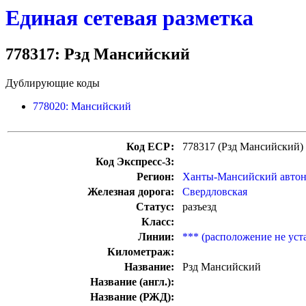
Единая сетевая разметка
778317: Рзд Мансийский
Дублирующие коды
778020: Мансийский
Код ЕСР:
778317 (Рзд Мансийский)
Код Экспресс-3:
Регион:
Ханты-Мансийский авто
Железная дорога:
Свердловская
Статус:
разъезд
Класс:
Линии:
*** (расположение не уст
Километраж:
Название:
Рзд Мансийский
Название (англ.):
Название (РЖД):