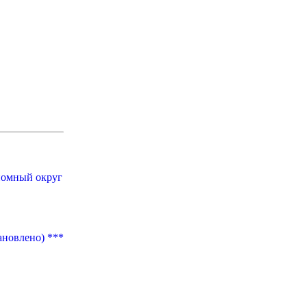
номный округ
ановлено) ***